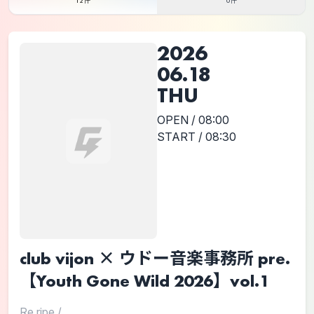
12件
0件
2026
06.18
THU
OPEN / 08:00
START / 08:30
club vijon × ウドー音楽事務所 pre.
【Youth Gone Wild 2026】vol.1
Re.ripe
/