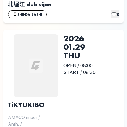
北堀江 club vijon
0
SHINSAIBASHI
2026
01.29
THU
OPEN / 08:00
START / 08:30
TiKYUKIBO
AMACO imper
/
Anth.
/