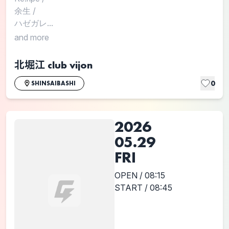
余生
/
ハゼガレ...
and more
北堀江 club vijon
0
SHINSAIBASHI
2026
05.29
FRI
OPEN / 08:15
START / 08:45