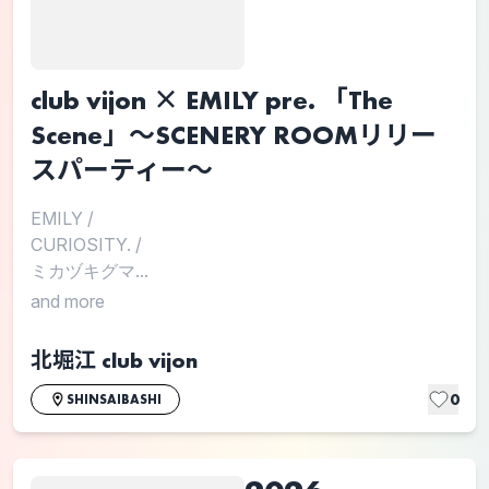
club vijon × EMILY pre. 「The
Scene」〜SCENERY ROOMリリー
スパーティー〜
EMILY
/
CURIOSITY.
/
ミカヅキグマ...
and more
北堀江 club vijon
0
SHINSAIBASHI