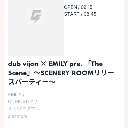
OPEN / 08:15
START / 08:45
club vijon × EMILY pre. 「The
Scene」〜SCENERY ROOMリリー
スパーティー〜
EMILY
/
CURIOSITY.
/
ミカヅキグマ...
and more