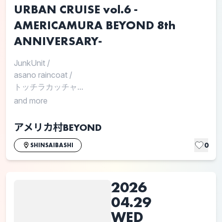
URBAN CRUISE vol.6 -
AMERICAMURA BEYOND 8th
ANNIVERSARY-
JunkUnit
/
asano raincoat
/
トッチラカッチャ...
and more
アメリカ村BEYOND
0
SHINSAIBASHI
2026
04.29
WED