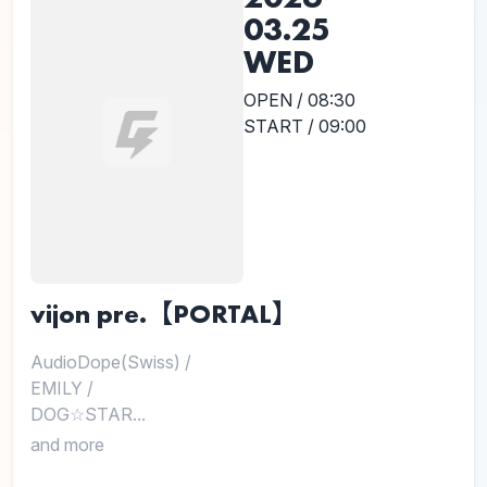
03.25
WED
OPEN / 08:30
START / 09:00
vijon pre.【PORTAL】
AudioDope(Swiss)
/
EMILY
/
DOG☆STAR...
and more