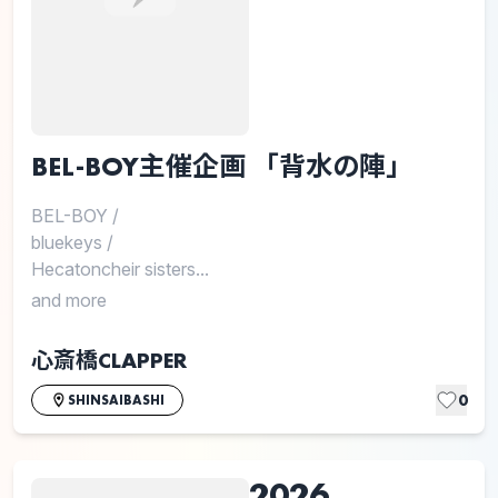
BEL-BOY主催企画 「背水の陣」
BEL-BOY
/
bluekeys
/
Hecatoncheir sisters...
and more
心斎橋CLAPPER
0
SHINSAIBASHI
2026