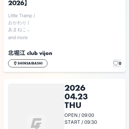
2026】
Little Tramp
/
おかわり
/
あまねこ...
and more
北堀江 club vijon
0
SHINSAIBASHI
2026
04.23
THU
OPEN / 09:00
START / 09:30