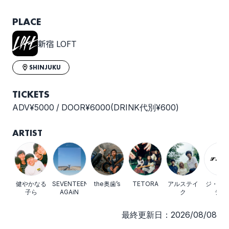
PLACE
選択しない
健やかなる子ら pre.
新宿 LOFT
「S(ukoyaka)park!」
SHINJUKU
TICKETS
ADV¥5000 / DOOR¥6000(DRINK代別¥600)
ARTIST
健やかなる
SEVENTEEN
the奥歯’s
TETORA
アルステイ
ジ・エ
子ら
AGAiN
ク
ティ
最終更新日：2026/08/08