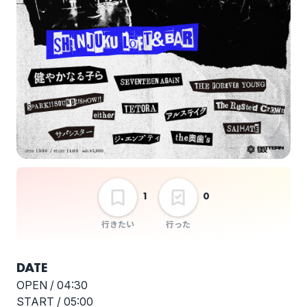
アルステイク
ジ・エンプティ
THE FOREVER YOUNG
SPARK!!SOUND!!SHOW!!
either
The Rusted Crown
1
0
行きたい
行った
DATE
サバシスター
SAIHATE
OPEN /
04:30
START /
05:00