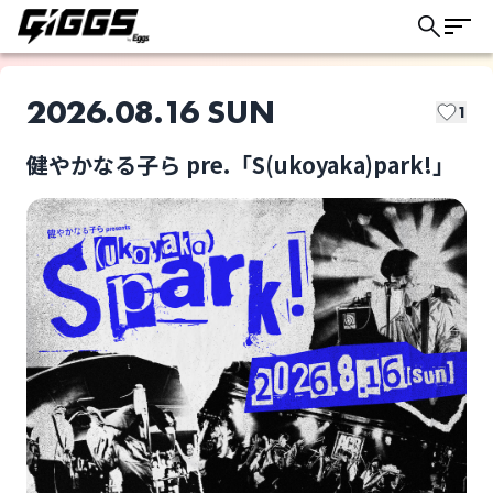
2026.08.16 SUN
1
健やかなる子ら pre.「S(ukoyaka)park!」
このライブの取り置きは終了しました
健やかなる子ら
SEVENTEEN AGAiN
ライブ体験をもっと楽しく、もっと便利
に。
the奥歯’s
TETORA