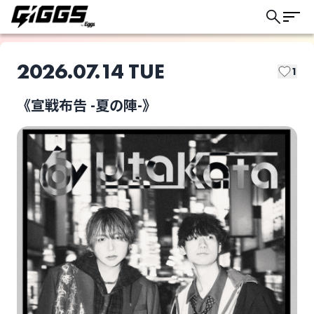
2026.07.14 TUE
1
《宣戦布告 -夏の陣-》
このライブの取り置きは終了しました
UtaKata
Arakezuri
ライブ体験をもっと楽しく、もっと便利
に。
終活クラブ
バチカン市国に愛され
たい（）