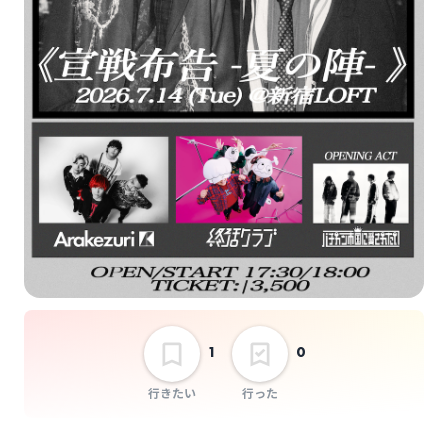
選択しない
《宣戦布告 -夏の陣-》
1
0
行きたい
行った