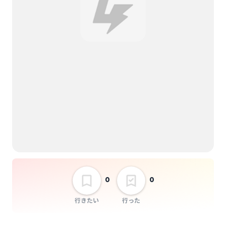
g√ow
sloopy pre.「Frog
Parade」
選択しない
0
0
行きたい
行った