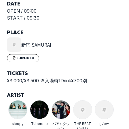
DATE
OPEN /
09:00
START /
09:30
PLACE
新宿 SAMURAI
SHINJUKU
TICKETS
¥3,000/¥3,500 ※入場時1Drink¥700別
ARTIST
sloopy
Tuberose
バアムクウ
THE BEAT
g√ow
ヘン
CHILD