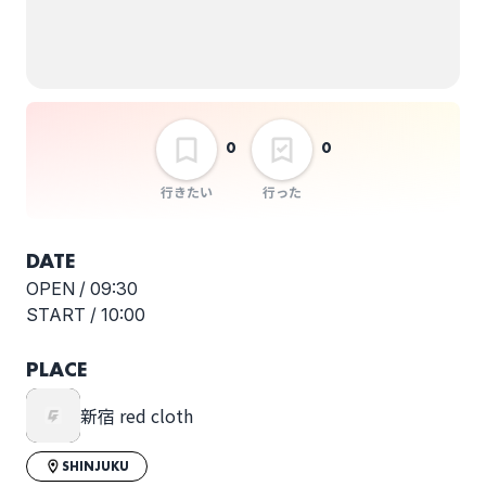
MACH PUNCH
0
0
行きたい
行った
DATE
OPEN /
09:30
START /
10:00
PLACE
新宿 red cloth
SHINJUKU