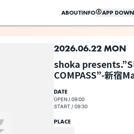
ABOUT
INFO
APP DOWN
2026.06.22 MON
このライブの取り置きは終了しました
shoka presents.
しく、もっと便利に。
破滅ENGINE
Jacob Jr.
THE ERIC
COMPASS”-新宿Ma
MARK’S
DATE
OPEN /
09:00
START /
09:30
PLACE