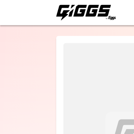
ライブ体験をもっと楽
shoka
選択しない