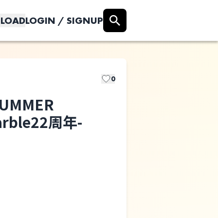
LOAD
LOGIN / SIGNUP
0
”SUMMER
shoka
rble22周年-
presents.”SUMMER
COMPASS”-新
宿Marble22周
年-