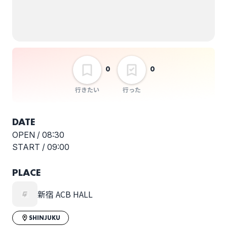
two step glory
ank pre. Live For
Memories vol.5
選択しない
0
0
行きたい
行った
DATE
OPEN /
08:30
START /
09:00
PLACE
新宿 ACB HALL
SHINJUKU