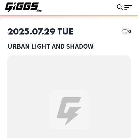
2025.07.29 TUE
0
URBAN LIGHT AND SHADOW
このライブの取り置きは終了しました
Haklo
JunkBar
ライブ体験をもっと楽しく、もっと便利
に。
アシタヤル
キューアンドエー