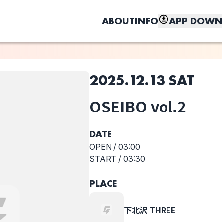
ABOUT
INFO
APP DOWN
2025.12.13 SAT
このライブの取り置きは終了しました
OSEIBO vol.2
選択しない
しく、もっと便利に。
月追う彼方
OSEIBO vol.2
DATE
OPEN /
03:00
START /
03:30
PLACE
下北沢 THREE