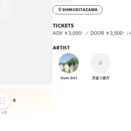
SHIMOKITAZAWA
TICKETS
ADV ￥3,000- ／ DOOR ￥3,500-（+
ARTIST
Gum Girl
月追う彼方
0
行った