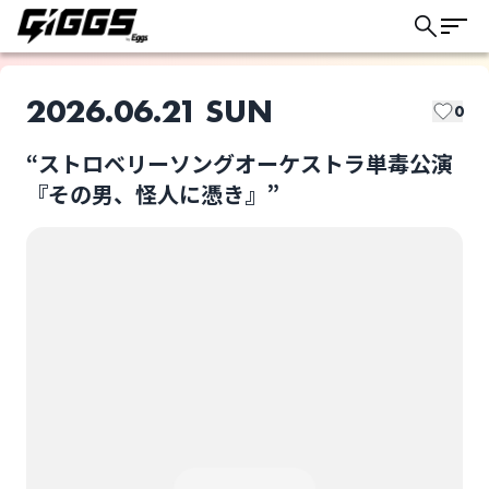
2026.06.21 SUN
0
“ストロベリーソングオーケストラ単毒公演
このライブの取り置きは終了しました
『その男、怪人に憑き』”
ストロベリーソングオ
“ストロベリーソング
ーケストラ
オーケストラ単毒公演
『その男、怪人に憑
ライブ体験をもっと楽しく、もっと便利
き』”
選択しない
に。