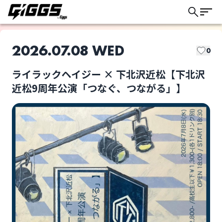
2026.07.08 WED
0
ライラックヘイジー × 下北沢近松【下北沢
このライブの取り置きは終了しました
近松9周年公演「つなぐ、つながる」】
ライラックヘイジー
.99
ライブ体験をもっと楽しく、もっと便利
に。
吸空サイダー
エンプティルーム