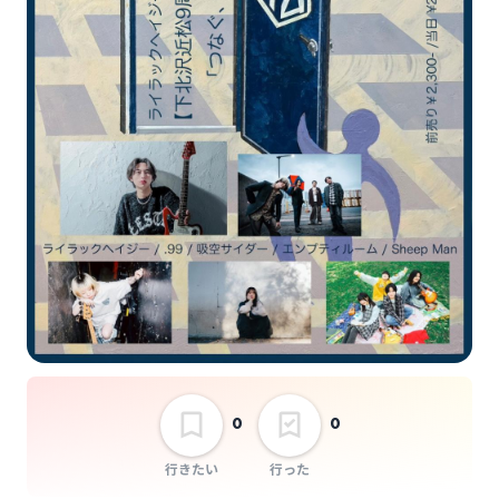
Sheep Man
ライラックヘイジー ×
下北沢近松【下北沢近
松9周年公演「つな
ぐ、つながる」】
選択しない
0
0
行きたい
行った