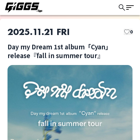
2025.11.21 FRI
0
GIGGSトリオキとは？
Day my Dream 1st album「Cyan」
GIGGSでは以下の取り置き方法があります。
release『fall in summer tour』
このライブの取り置きは終了しました
ライブによって選択可能な方法が異なります。
ドリンク代：
当日会場支払い
チケット代：
BLUE MADE ME
Day my dream
当日会場支払い
※オンライン事前決済なし
ライブ体験をもっと楽しく、もっと便利
に。
ドリンク代：
事前オンライン決済
チケット代：
当日会場支払い
Qoonelu
SAIHATE
ドリンク代：
事前オンライン決済