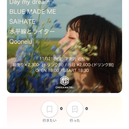
チケット代：
事前オンライン決済
※当日会場支払いなし
水平線とライター
Day my Dream 1st
album「Cyan」
release『fall in
summer tour』
選択しない
0
0
行きたい
行った