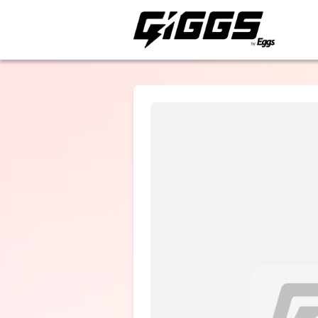
ライブ体験をもっと楽
Blue rose
paradigm
南無阿部陀仏