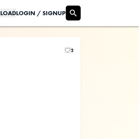
LOAD
LOGIN / SIGNUP
2
Stellar Light
Glory