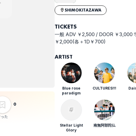
SHIMOKITAZAWA
TICKETS
一般 ADV ￥2,500 / DOOR ￥3,000 
￥2,000(各＋1D￥700)
ARTIST
Blue rose
CULTURES!!!
Dai
paradigm
0
行った
Stellar Light
南無阿部陀仏
Glory