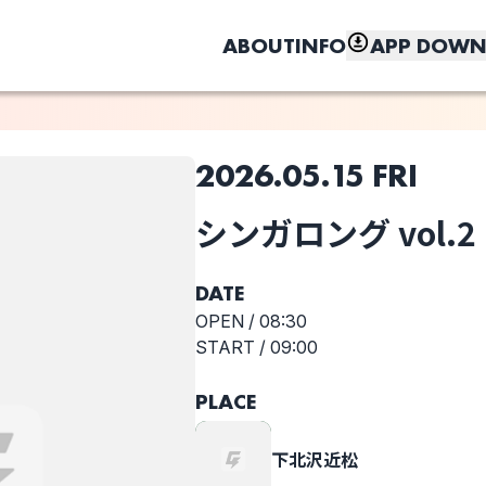
ABOUT
INFO
APP DOWN
2026.05.15 FRI
このライブの取り置きは終了しました
シンガロング vol.2
しく、もっと便利に。
CULTURES!!!
Daisycall
Shawoo
DATE
OPEN /
08:30
START /
09:00
選択しない
PLACE
シンガロング
vol.2
下北沢近松