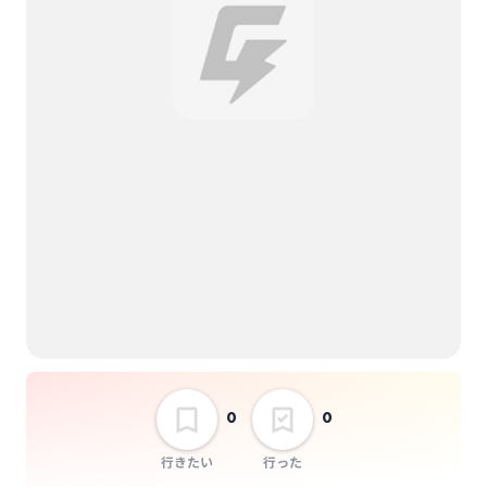
選択しない
"緊急招集" 秘密兵器×
近松9周年公演「つな
ぐ、つながる」
0
0
行きたい
行った