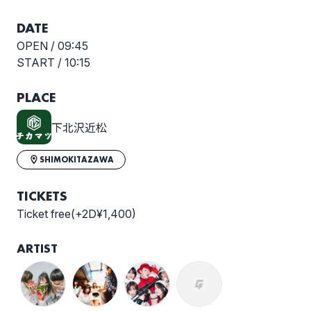
DATE
OPEN /
09:45
START /
10:15
PLACE
下北沢近松
SHIMOKITAZAWA
TICKETS
Ticket free(+2D¥1,400)
ARTIST