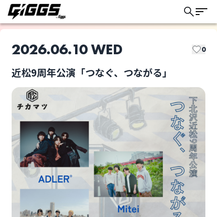
2026.06.10 WED
0
近松9周年公演「つなぐ、つながる」
このライブの取り置きは終了しました
ADLER°
Halujio
ライブ体験をもっと楽しく、もっと便利
に。
The Gentle Flower.
Mitei