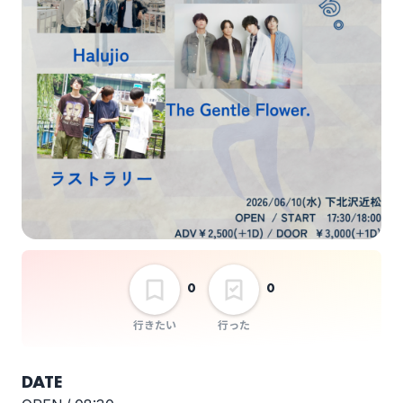
ラストラリー
近松9周年公演「つな
ぐ、つながる」
選択しない
0
0
行きたい
行った
DATE