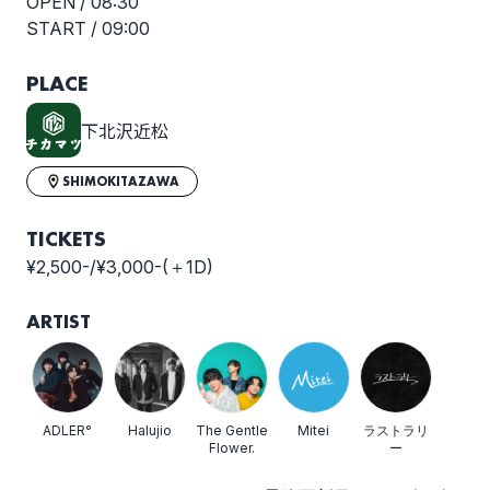
OPEN /
08:30
START /
09:00
PLACE
下北沢近松
SHIMOKITAZAWA
TICKETS
¥2,500-/¥3,000-(＋1D)
ARTIST
ADLER°
Halujio
The Gentle
Mitei
ラストラリ
Flower.
ー