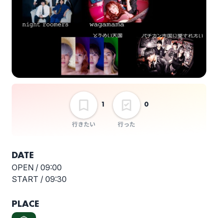
選択しない
night roomers pre.
NIGHT ROOMERS
PARTY ＃03 「おまじ
ない」
1
0
行きたい
行った
DATE
OPEN /
09:00
START /
09:30
PLACE