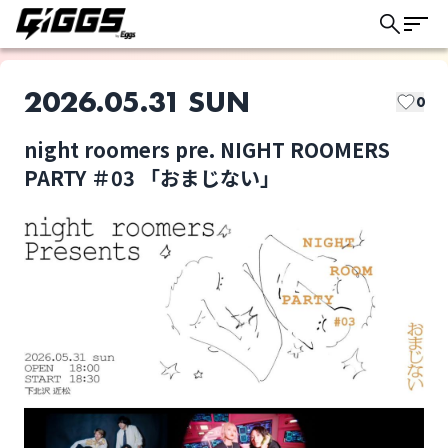
2026.05.31 SUN
0
night roomers pre. NIGHT ROOMERS
このライブの取り置きは終了しました
PARTY ＃03 「おまじない」
night roomers
wagamama
ライブ体験をもっと楽しく、もっと便利
に。
とうめい天国
バチカン市国に愛され
たい