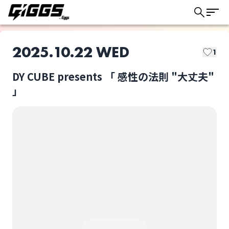
2025.10.22 WED
1
DY CUBE presents 「 感性の法則 "大丈夫"
このライブの取り置きは終了しました
」
※曲名縛りで楽曲書き
ぽっぷこーん☆
下ろしイベント
ライブ体験をもっと楽しく、もっと便利
に。
佐久間丈幸
咲耶