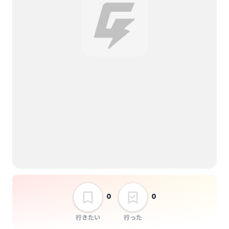
神谷友志
茜
選択しない
DY CUBE presents 「
感性の法則 "大丈夫" 」
0
0
行きたい
行った