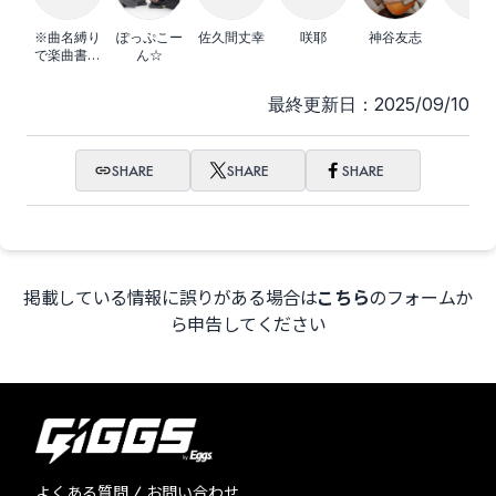
※曲名縛り
ぽっぷこー
佐久間丈幸
咲耶
神谷友志
茜
で楽曲書き
ん☆
下ろしイベ
ント
最終更新日：2025/09/10
SHARE
SHARE
SHARE
掲載している情報に誤りがある場合は
こちら
のフォームか
ら申告してください
よくある質問 / お問い合わせ