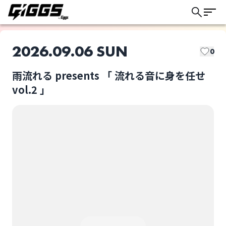
2026.09.06 SUN
0
雨流れる presents 「 流れる音に身を任せ
このライブの取り置きは終了しました
vol.2 」
雨流れる
おーたけ@じぇーむず
ライブ体験をもっと楽しく、もっと便利
に。
加藤伎乃
雨流れる presents 「
流れる音に身を任せ
vol.2 」
選択しない