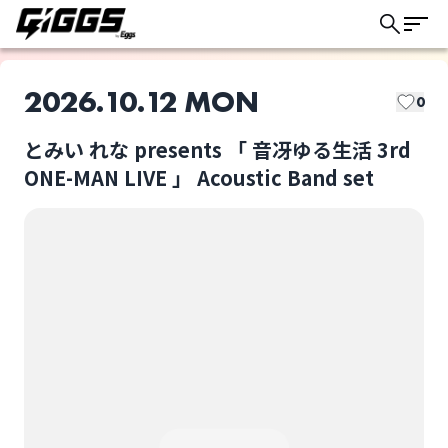
2026.10.12 MON
0
とみい れな presents 「 音冴ゆる生活 3rd
このライブの取り置きは終了しました
ONE-MAN LIVE 」 Acoustic Band set
とみい れな
とみい れな presents
「 音冴ゆる生活 3rd
ONE-MAN LIVE
ライブ体験をもっと楽しく、もっと便利
」 Acoustic Band set
選択しない
に。