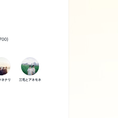
700)
ツネナリ
三毛とアネモネ