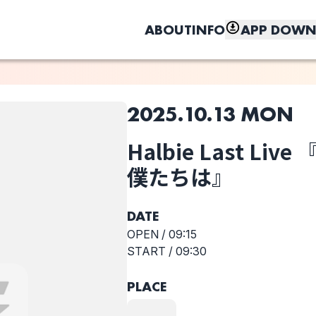
ABOUT
INFO
APP DOWN
2025.10.13 MON
このライブの取り置きは終了しました
Halbie Last L
しく、もっと便利に。
僕たちは』
Mimosa
ヨノツネナリ
三毛とアネモネ
DATE
OPEN /
09:15
選択しない
START /
09:30
星
PLACE