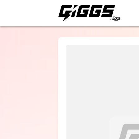
ライブ体験をもっと楽
Halbie
Halbie Last
Live 『やがて
になる僕たち
は』