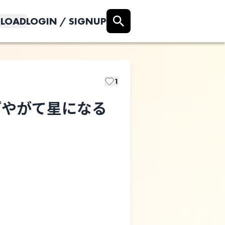
LOAD
LOGIN / SIGNUP
1
ive 『やがて星になる
耳を乞ふ者目を
隠す