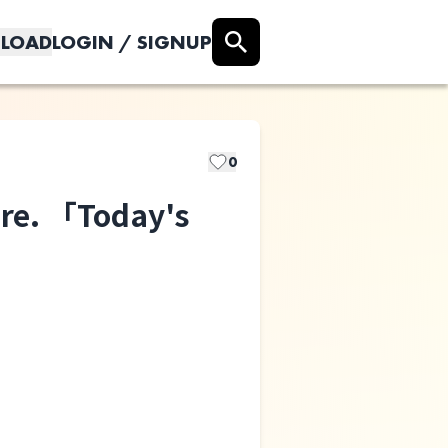
LOAD
LOGIN / SIGNUP
0
pre. 「Today's
Pastel Tang
Club pre.
「Today's
Regrets vol.2」