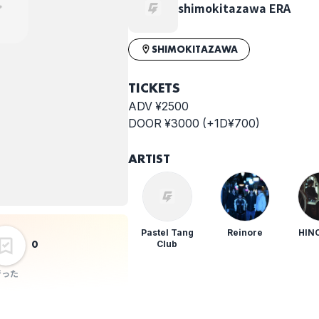
shimokitazawa ERA
SHIMOKITAZAWA
TICKETS
ADV ¥2500
DOOR ¥3000 (+1D¥700)
ARTIST
Pastel Tang
Reinore
HIN
0
Club
行った