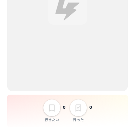
hisame
ビビットエンヴィー
選択しない
ERA pre. A DAY IN
THE LIFE vol.283
0
0
行きたい
行った