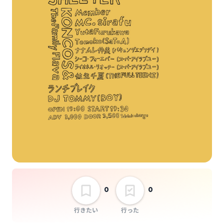
Tomoko (SaToA)
Yuta Furukawa
シーコ・フォーエバー
ナナムレ伸美 (バキュ
ンザエブリデイ)
ライオネル・リオッチ
ランチブレイク
ー (スーパーアイラブ
ユー)
0
0
行きたい
行った