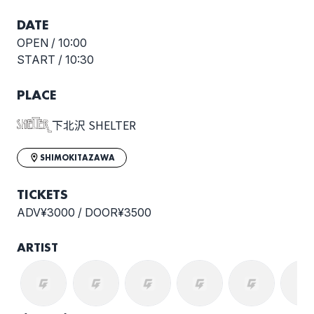
佐生千夏 (THE FULL
KONCOS & SHELTER
DATE
TEENZ)
PRESENTS AFTER
SCHOOL
OPEN /
10:00
START /
10:30
選択しない
PLACE
下北沢 SHELTER
SHIMOKITAZAWA
TICKETS
ADV¥3000 / DOOR¥3500
ARTIST