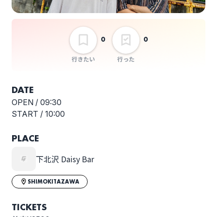
選択しない
DaisyBar 21th
Anniversary THE
HAMIDA SHE’S pre. ~
0
0
君の街で純情を叫ぶツ
アー~
行きたい
行った
DATE
OPEN /
09:30
START /
10:00
PLACE
下北沢 Daisy Bar
SHIMOKITAZAWA
TICKETS