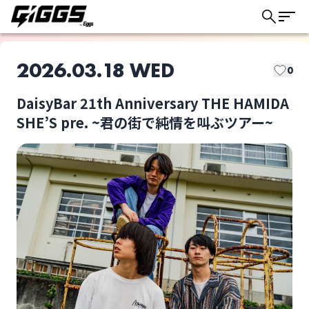
2026.03.18 WED
0
DaisyBar 21th Anniversary THE HAMIDA
このライブの取り置きは終了しました
SHE’S pre. ~君の街で純情を叫ぶツアー~
SEVENTEEN AGAiN
THE HAMIDA SHE'S
ライブ体験をもっと楽しく、もっと便利
に。
愛しておくれ
衝子にメアリーズ