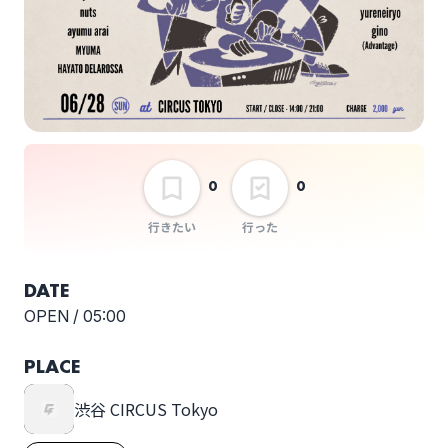
nuts
ayumu arai
MYUMA
HAYATO DELAROSSA
0
0
行きたい
行った
DATE
Koudai
Yuki Fujita
OPEN /
05:00
PLACE
渋谷 CIRCUS Tokyo
SHIN
ikumi