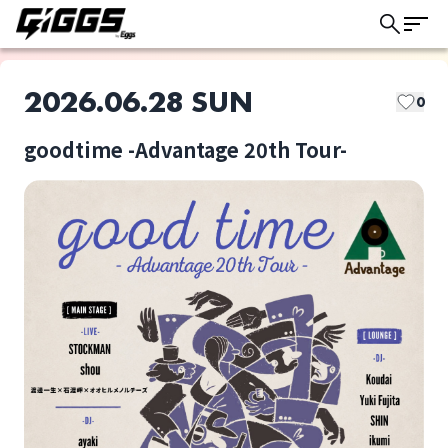
2026.06.28 SUN
0
goodtime -Advantage 20th Tour-
このライブの取り置きは終了しました
STOCKMAN
shou
ライブ体験をもっと楽しく、もっと便利
に。
渡邊一生×石渡岬×オ
ayaki
オヒルメノムチーズ