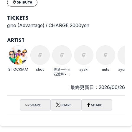
SHIBUYA
TICKETS
yureneiryo
goodtime -
gino (Advantage) / CHARGE 2000yen
Advantage 20th
Tour-
ARTIST
選択しない
STOCKMAN
shou
渡邊一生×
ayaki
nuts
ayumu a
石渡岬×オ
オヒルメノ
ムチーズ
最終更新日：2026/06/26
SHARE
SHARE
SHARE