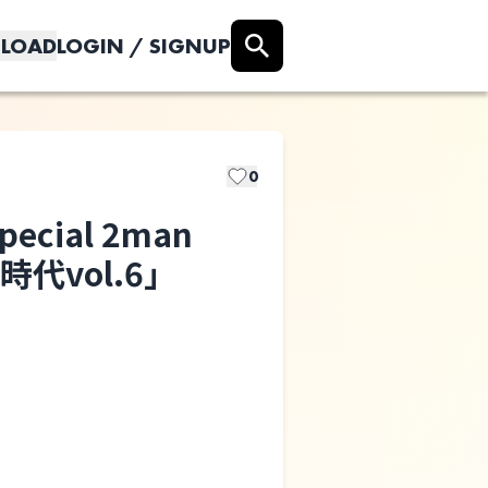
LOAD
LOGIN / SIGNUP
0
cial 2man
時代vol.6」