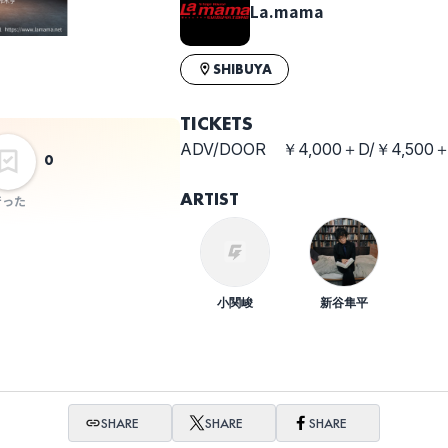
La.mama
SHIBUYA
TICKETS
ADV/DOOR ￥4,000＋D/￥4,500
0
ARTIST
行った
小関峻
新谷隼平
SHARE
SHARE
SHARE