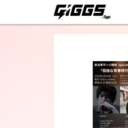
ライブ体験をもっと楽
小関峻