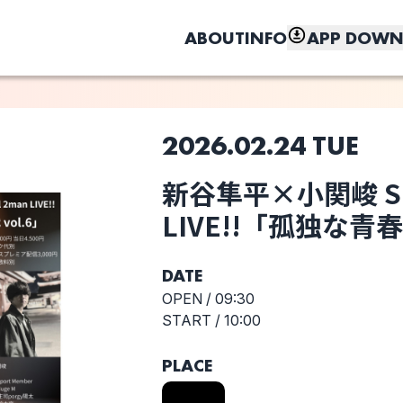
ABOUT
INFO
APP DOWN
2026.02.24 TUE
このライブの取り置きは終了しました
新谷隼平×小関峻 Spe
選択しない
しく、もっと便利に。
新谷隼平
新谷隼平×小関
LIVE!!「孤独な青春
峻 Special
2man LIVE!!「孤
独な青春時代
DATE
vol.6」
OPEN /
09:30
START /
10:00
PLACE