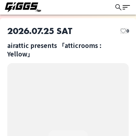
2026.07.25 SAT
0
airattic presents 「atticrooms :
このライブの取り置きは終了しました
Yellow」
airattic(BANDSET)
Viewtrade
ライブ体験をもっと楽しく、もっと便利
に。
前髪ぱっつん少年
airattic presents
「atticrooms :
Yellow」
選択しない