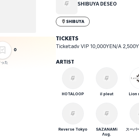
SHIBUYA DESEO
SHIBUYA
TICKETS
Ticket:adv VIP 10,000YEN/A 2,50
0
ARTIST
行った
HOTALOOP
il pleut
Lion 
Reverse Tokyo
SAZANAMi
スーパ
Λug.