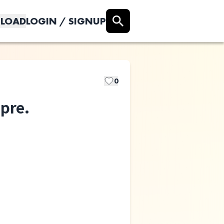
LOAD
LOGIN / SIGNUP
0
re.
Reverse Tokyo
夢みるアドレセ
ンスpre.
「YUMEFES」