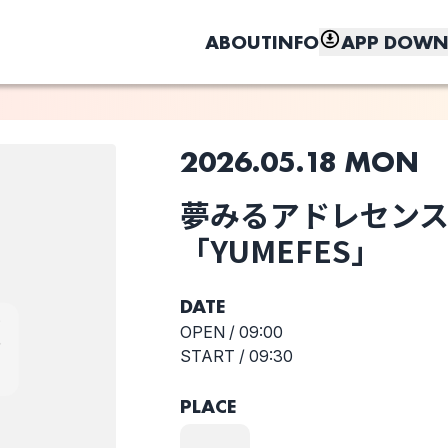
ABOUT
INFO
APP DOWN
2026.05.18 MON
このライブの取り置きは終了しました
夢みるアドレセンスp
しく、もっと便利に。
「YUMEFES」
il pleut
Lion net girl
Noreco
DATE
OPEN /
09:00
START /
09:30
スーパーオーバ
夢みるアドレセ
雨音とアプロー
PLACE
ー
ンス
ズ