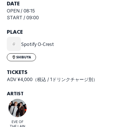
DATE
OPEN /
08:15
START /
09:00
PLACE
Spotify O-Crest
SHIBUYA
TICKETS
ADV ¥4,000（税込 / 1ドリンクチャージ別）
ARTIST
EVE OF
THE LAIN