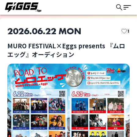
2026.06.22 MON
1
MURO FESTIVAL×Eggs presents 『ムロ
このライブの取り置きは終了しました
エッグ』オーディション
PURPLE BUBBLE
パキルカ
ライブ体験をもっと楽しく、もっと便利
に。
プライドの高い深夜の
シェカラーシカ
コンビニアルバイト