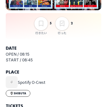
スランプガール
SSHY･ザ･SSHY
5
2
行きたい
行った
プルスタンス
NiCK
DATE
OPEN /
08:15
START /
08:45
PLACE
Pororoca
MURO
FESTIVAL×Eggs
Spotify O-Crest
presents 『ムロエッ
グ』オーディション
選択しない
SHIBUYA
TICKETS