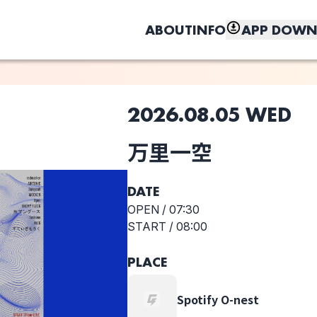
ABOUT
INFO
APP DOWN
2026.08.05 WED
このライブの取り置きは終了しました
万里一空
しく、もっと便利に。
AIRTONIC
Daisycall
MOCKEN
DATE
OPEN /
07:30
START /
08:00
PLACE
Mr.マングース
Seskimo
NiCK
Spotify O-nest