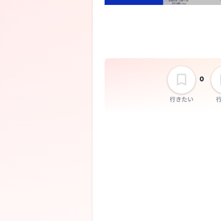
万里一空
0
行きたい