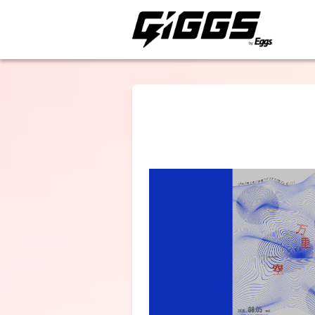
ライブ体験をもっと楽
redmarker
ENEMY FLECK