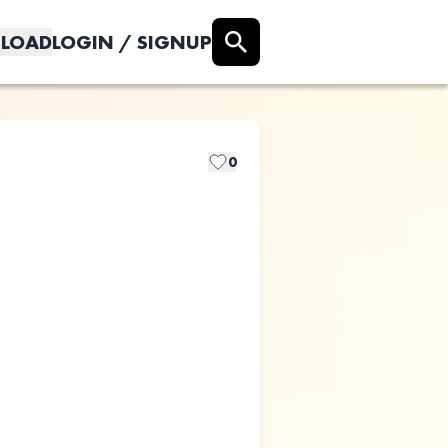
LOAD
LOGIN / SIGNUP
0
Apes
すてぃぎもろく