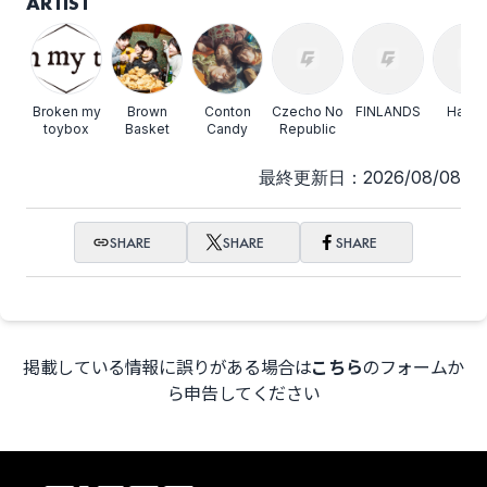
ARTIST
夜の本気ダンス
anewhite
Broken my
Brown
Conton
Czecho No
FINLANDS
Hakub
toybox
Basket
Candy
Republic
最終更新日：2026/08/08
bokula.
Bye-Bye-Handの方程
式
SHARE
SHARE
SHARE
GOODWARP
Ivy to Fraudulent
掲載している情報に誤りがある場合は
こちら
のフォームか
Game
ら申告してください