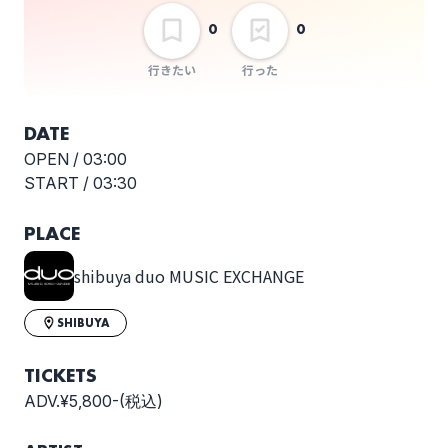
FINLANDS
Hakubi
0
0
行きたい
行った
DATE
SAKANAMON
the shes gone
OPEN /
03:00
START /
03:30
PLACE
UNFAIR RULE
リアクション ザ ブッタ
shibuya duo MUSIC EXCHANGE
SHIBUYA
TICKETS
明くる夜の羊
終活クラブ
ADV.¥5,800-(税込)