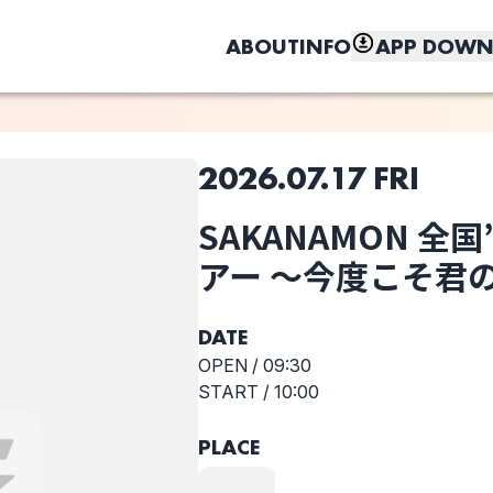
ABOUT
INFO
APP DOWN
2026.07.17 FRI
このライブの取り置きは終了しました
SAKANAMON 全
選択しない
しく、もっと便利に。
N
SAKANAMON
アー 〜今度こそ君
全国”着陸”ワン
マンツアー 〜今
度こそ君の街ま
DATE
で〜
OPEN /
09:30
START /
10:00
PLACE