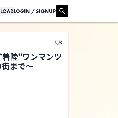
LOAD
LOGIN / SIGNUP
0
国”着陸”ワンマンツ
の街まで〜