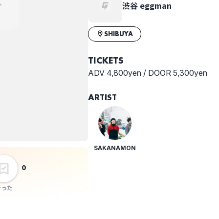
渋谷 eggman
SHIBUYA
TICKETS
ADV 4,800yen / DOOR 5,300yen
ARTIST
SAKANAMON
0
行った