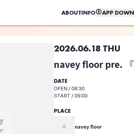
ABOUT
INFO
APP DOWN
2026.06.18 THU
このライブの取り置きは終了しました
navey floor pre.
しく、もっと便利に。
MOTHER
Brander
Rummy Nose
GOOSE
Tetra
DATE
OPEN /
08:30
START /
09:00
選択しない
PLACE
navey floor
pre.
navey floor
『Animals』