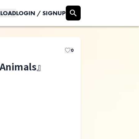
LOAD
LOGIN / SIGNUP
0
 『Animals』
Grow Notes