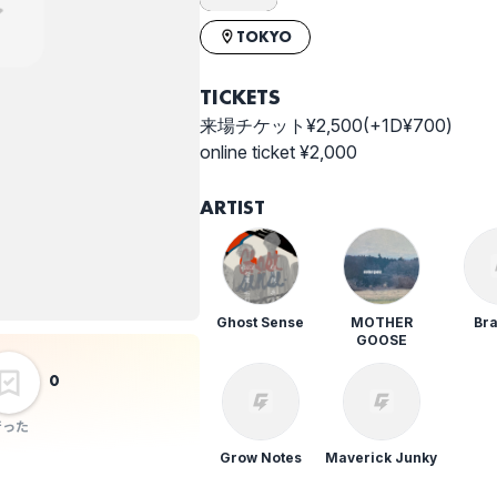
TOKYO
TICKETS
来場チケット¥2,500(+1D¥700)
online ticket ¥2,000
ARTIST
Ghost Sense
MOTHER
Br
GOOSE
0
行った
Grow Notes
Maverick Junky