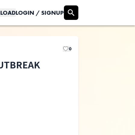
LOAD
LOGIN / SIGNUP
0
UTBREAK
the hack gunz