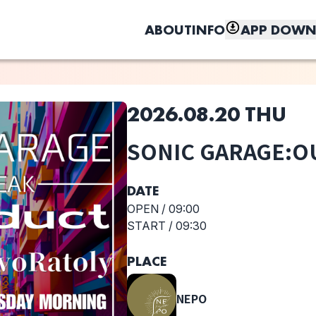
ABOUT
INFO
APP DOWN
2026.08.20 THU
このライブの取り置きは終了しました
SONIC GARAGE:O
しく、もっと便利に。
GrouSit
MELANCHOLY
エーテルコード
RevoRatoly
WEDNESDAY
DATE
MORNING
OPEN /
09:00
START /
09:30
選択しない
PLACE
REAK
NEPO