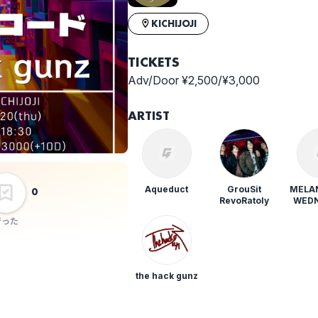
KICHIJOJI
TICKETS
Adv/Door ¥2,500/¥3,000
ARTIST
Aqueduct
GrouSit
MELA
0
RevoRatoly
WED
MOR
行った
the hack gunz