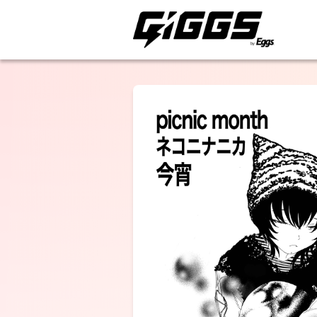
ライブ体験をもっと楽
ネコニナニカ
選択しない