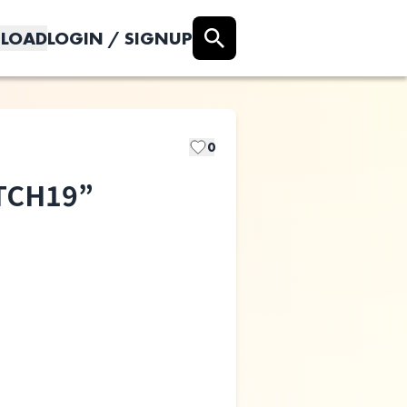
LOAD
LOGIN / SIGNUP
0
TCH19”
mod
presents”HATCH19”