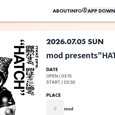
ABOUT
INFO
APP DOWN
2026.07.05 SUN
このライブの取り置きは終了しました
mod presents”HA
しく、もっと便利に。
今宵
picnic month
‍ ‍
DATE
OPEN /
03:15
START /
03:30
PLACE
mod