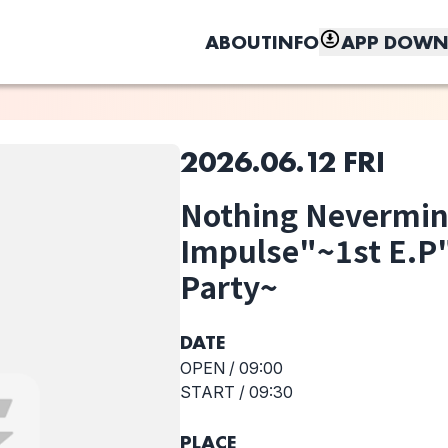
ABOUT
INFO
APP DOWN
2026.06.12 FRI
このライブの取り置きは終了しました
Nothing Nevermind
しく、もっと便利に。
Impulse"~1st E.P
Yet low Light
BrownCrow
moA
Party~
DATE
選択しない
OPEN /
09:00
Nothing
START /
09:30
Neverminds
pre. "Initial
PLACE
Impulse"~1st