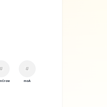
wnCrow
moA