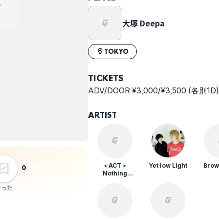
E.P"the"
Release Party~
大塚 Deepa
TOKYO
TICKETS
ADV/DOOR ¥3,000/¥3,500 (各別1D)
ARTIST
＜ACT＞
Yet low Light
Bro
0
Nothing
Neverminds
行った