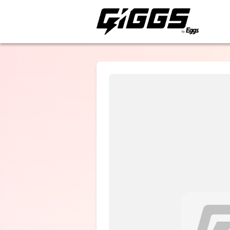
ライブ体験をもっと楽
＜ACT＞
Nothing
Neverminds
＜