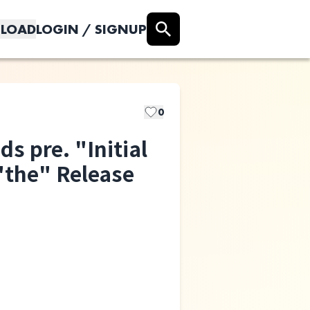
LOAD
LOGIN / SIGNUP
0
s pre. "Initial
"the" Release
MAKOTONI