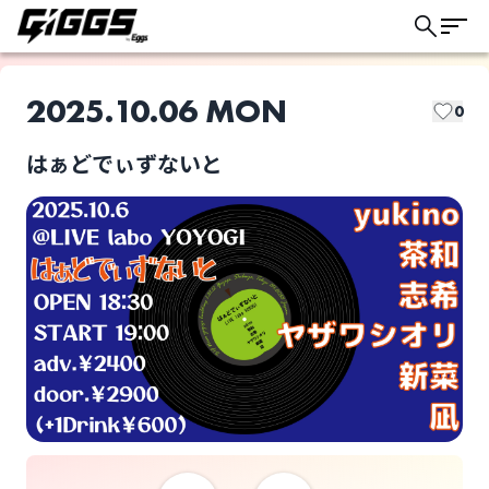
2025.10.06 MON
0
はぁどでぃずないと
このライブの取り置きは終了しました
yukino
ヤザワシオリ
ライブ体験をもっと楽しく、もっと便利
に。
凪
志希