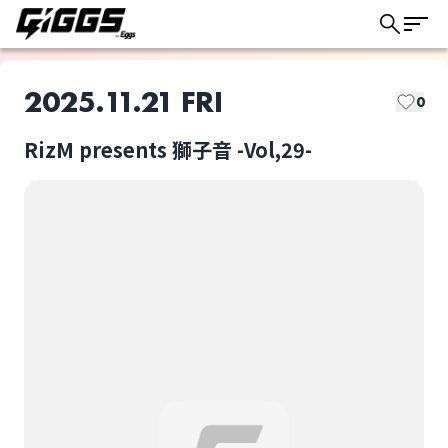
2025.11.21 FRI
0
RizM presents 獅子音 -Vol,29-
このライブの取り置きは終了しました
ACT ONE AGE
exist†trace
ライブ体験をもっと楽しく、もっと便利
に。
unRAiN
Vagu*Project