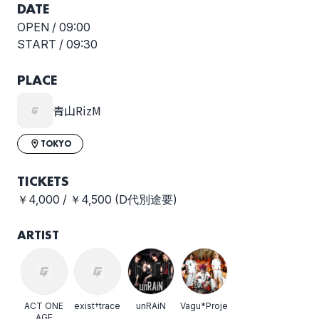
DATE
OPEN /
09:00
START /
09:30
PLACE
青山RizM
TOKYO
TICKETS
￥4,000 / ￥4,500 (D代別途要)
ARTIST
ACT ONE
exist†trace
unRAiN
Vagu*Project
AGE