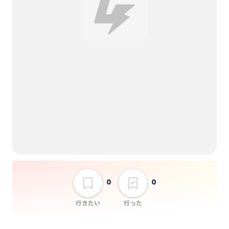
選択しない
RizM presents 獅子音
-Vol,29-
0
0
行きたい
行った