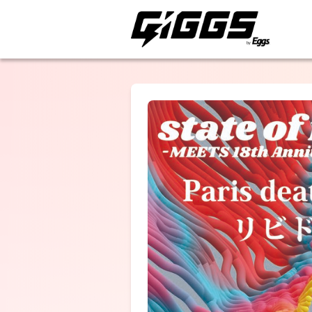
ライブ体験をもっと楽
Paris death
Hilton
tetote