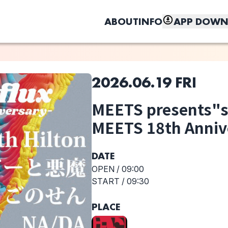
ABOUT
INFO
APP DOWN
2026.06.19 FRI
このライブの取り置きは終了しました
MEETS presents"sta
しく、もっと便利に。
MEETS 18th Anniv
リビドーと悪魔
ごのせん
NA
DATE
OPEN /
09:00
選択しない
START /
09:30
MEETS
presents"state
PLACE
of flux -MEETS
18th