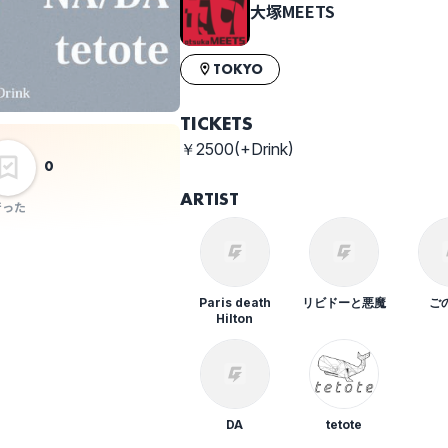
大塚MEETS
Anniversary-"
TOKYO
TICKETS
￥2500(+Drink)
0
ARTIST
行った
Paris death
リビドーと悪魔
ご
Hilton
DA
tetote