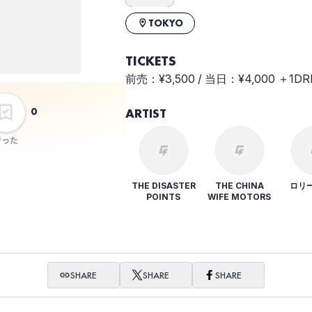
TOKYO
TICKETS
前売：¥3,500 / 当日：¥4,000 ＋1DRI
0
ARTIST
行った
THE DISASTER
THE CHINA
ロリー
POINTS
WIFE MOTORS
SHARE
SHARE
SHARE