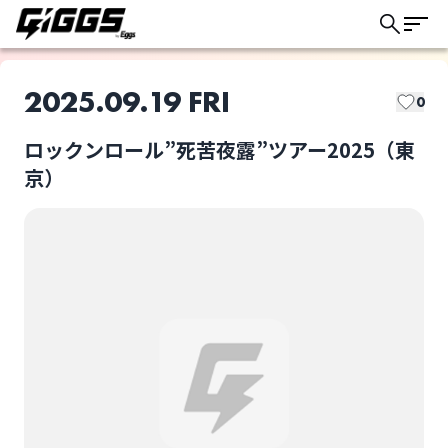
2025.09.19 FRI
0
ロックンロール”死苦夜露”ツアー2025（東
このライブの取り置きは終了しました
京）
JOHNNY PANDORA
SA
ライブ体験をもっと楽しく、もっと便利
に。
THE NEATBEATS
ロックンロール”死苦
夜露”ツアー2025（東
京）
選択しない