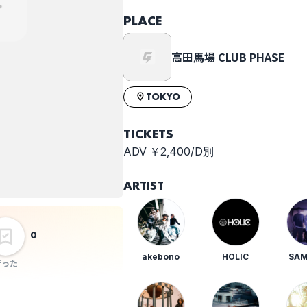
WEAPON」
PLACE
RELEASE TOUR
”CAUSE A
高田馬場 CLUB PHASE
REVOLUTION
TOUR”-
TOKYO
TICKETS
ADV ￥2,400/D別
ARTIST
0
akebono
HOLIC
SAM
行った