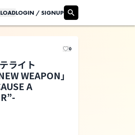
LOAD
LOGIN / SIGNUP
0
-サテライト
m「NEW WEAPON」
サテライト
AUSE A
R”-