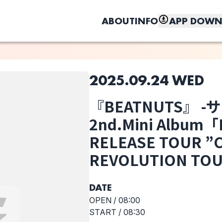
ABOUT
INFO
APP DOWN
2025.09.24 WED
このライブの取り置きは終了しました
『BEATNUTS』 
しく、もっと便利に。
2nd.Mini Albu
HOLIC
SAMMOJi
THE ERIC
MARK’S
RELEASE TOUR ”C
REVOLUTION TOU
選択しない
DATE
水平線とライタ
『BEATNUTS』 -
OPEN /
08:00
ー
サテライト
2nd.Mini
START /
08:30
Album「NEW