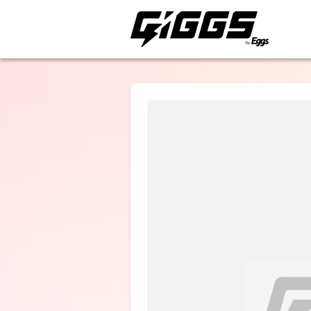
ライブ体験をもっと楽
akebono
ゼッカ