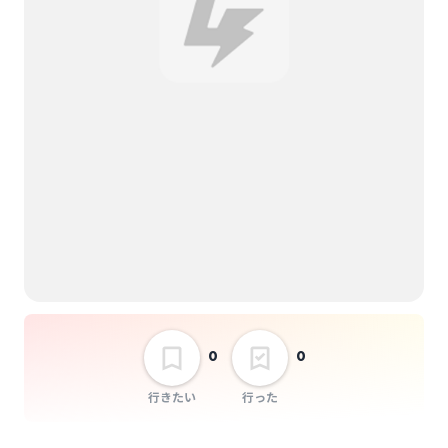
BLAZE
かいしんの一撃
選択しない
「Turning Point」
0
0
行きたい
行った