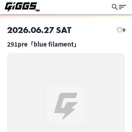
2026.06.27 SAT
0
291pre「blue filament」
このライブの取り置きは終了しました
ANFILMS
noffoff
ライブ体験をもっと楽しく、もっと便利
に。
悠実 (キリクと魔女)
暮らしのヒント