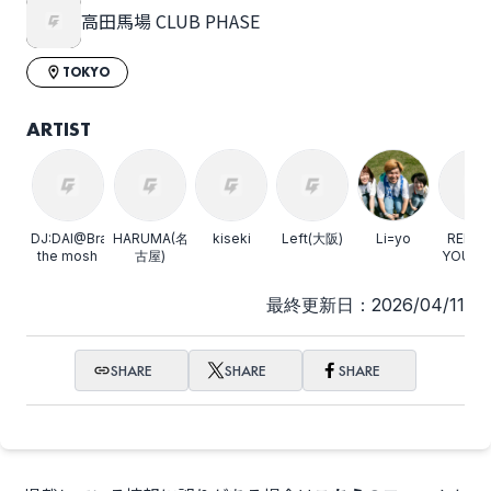
高田馬場 CLUB PHASE
TOKYO
ARTIST
DJ:DAI@Brain
HARUMA(名
kiseki
Left(大阪)
Li=yo
REBUI
the mosh
古屋)
YOUTH
古屋)
最終更新日：2026/04/11
SHARE
SHARE
SHARE