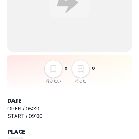
Li=yo
REBUILD YOUTH(名古
屋)
メガホンズ
ゆうき
pre『BEATNUTS』～
0
0
CLUB
PHASE18thAnniversary！！
行きたい
行った
選択しない
～ ～HARUMA,”夢を
みた少年”リリース”君
DATE
を夢に見る”ツアー～
OPEN /
08:30
START /
09:00
PLACE