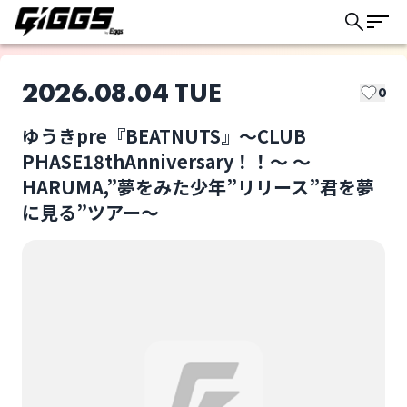
2026.08.04 TUE
0
ゆうきpre『BEATNUTS』～CLUB
このライブの取り置きは終了しました
PHASE18thAnniversary！！～ ～
HARUMA,”夢をみた少年”リリース”君を夢
に見る”ツアー～
DJ:DAI@Brain the
HARUMA(名古屋)
mosh
ライブ体験をもっと楽しく、もっと便利
に。
kiseki
Left(大阪)