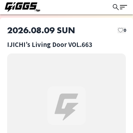
2026.08.09 SUN
0
IJICHI’s Living Door VOL.663
このライブの取り置きは終了しました
MIZUKI
茎津湖乃美
ライブ体験をもっと楽しく、もっと便利
に。
桜咲
伊藤さゆり