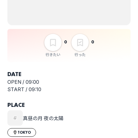
もえみ( KONSOME
IJICHI”69S”
＋）
0
0
さくらかおり
IJICHI’s Living Door
行きたい
行った
VOL.663
DATE
選択しない
OPEN /
09:00
START /
09:10
PLACE
真昼の月 夜の太陽
TOKYO