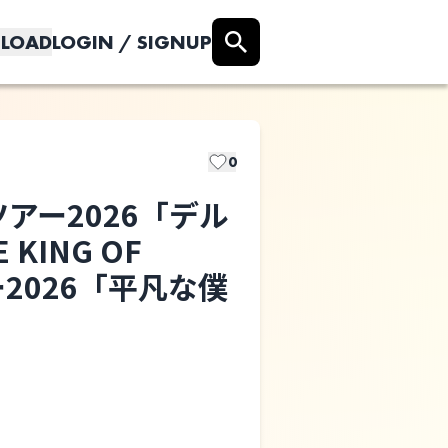
LOAD
LOGIN / SIGNUP
0
アー2026「デル
KING OF
エロティカ
ー2026「平凡な僕