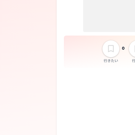
KING OF
ROOKIE 全国
アー2026「平
な僕らのイカ
た夜」
0
行きたい