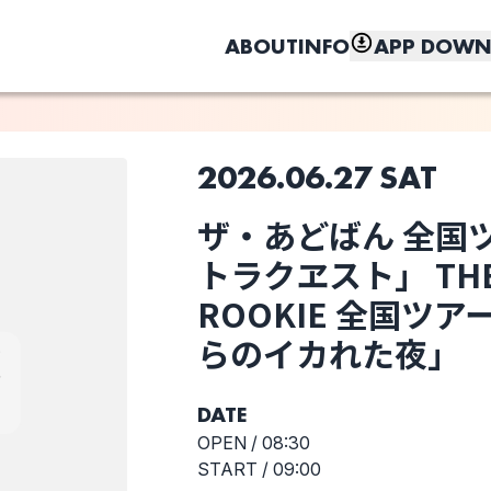
ABOUT
INFO
APP DOWN
2026.06.27 SAT
このライブの取り置きは終了しました
ザ・あどばん 全国ツ
しく、もっと便利に。
トラクヱスト」 THE 
THE KING OF
千年メモリーズ
ニンゲンナノサ
ROOKIE
ROOKIE 全国ツア
らのイカれた夜」
選択しない
DATE
全
OPEN /
08:30
ラ
START /
09:00
E