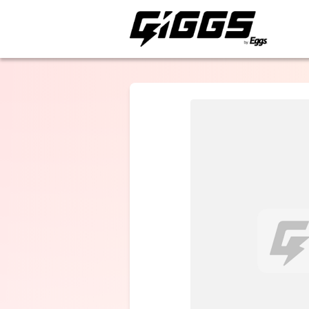
ライブ体験をもっと楽
ザ・あどばん
ザ・あどばん 
国ツアー
2026「デルト
クヱスト」 TH