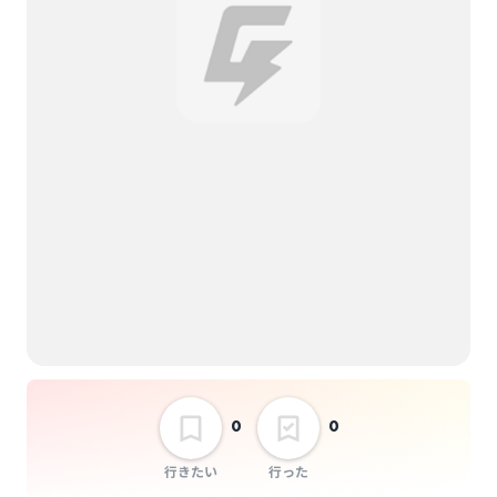
おとり
ニンゲンナノサ
選択しない
“愛してやまない音楽
を vol.71” BLUE MADE
ME 『君風が吹く季節
でツアー』
0
0
行きたい
行った