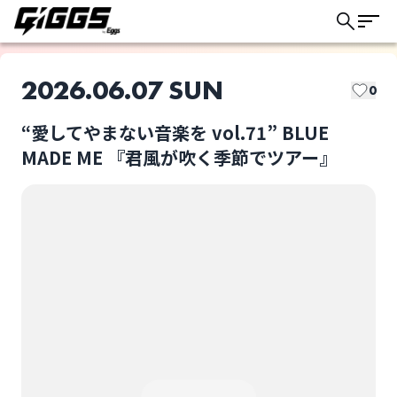
2026.06.07 SUN
0
“愛してやまない音楽を vol.71” BLUE
このライブの取り置きは終了しました
MADE ME 『君風が吹く季節でツアー』
BLUE MADE ME
brand new SUNRISE
ライブ体験をもっと楽しく、もっと便利
に。
NiCK
SAIHATE