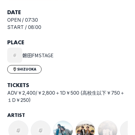
DATE
OPEN /
07:30
START /
08:00
PLACE
磐田FMSTAGE
SHIZUOKA
TICKETS
ADV￥2,400/￥2,800＋1D￥500 (高校生以下￥750＋
１D￥250)
ARTIST