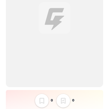
mirror TOUR" 4clutch
"トウホンセイソウツア
ー"
0
0